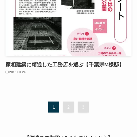
家相建築に精通した工務店を選ぶ【千葉県M様邸】
2016.03.24
1
2
3