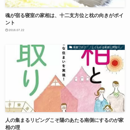
魂が宿る寝室の家相は、十二支方位と枕の向きがポイ
ント
2016.07.22
連載ブログ「「よくわかる家相と間取り」
人の集まるリビングこそ陽のあたる南側にするのが家
相の理