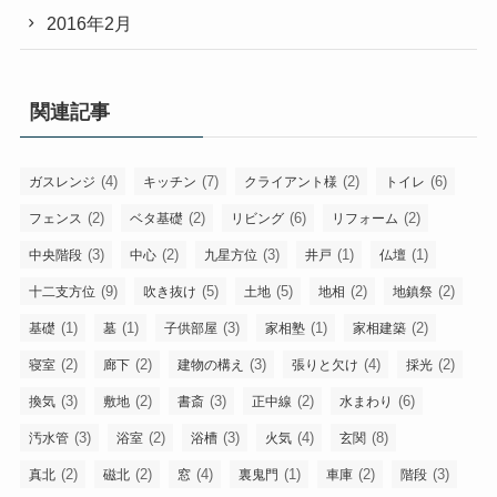
2016年2月
関連記事
(4)
(7)
(2)
(6)
ガスレンジ
キッチン
クライアント様
トイレ
(2)
(2)
(6)
(2)
フェンス
ベタ基礎
リビング
リフォーム
(3)
(2)
(3)
(1)
(1)
中央階段
中心
九星方位
井戸
仏壇
(9)
(5)
(5)
(2)
(2)
十二支方位
吹き抜け
土地
地相
地鎮祭
(1)
(1)
(3)
(1)
(2)
基礎
墓
子供部屋
家相塾
家相建築
(2)
(2)
(3)
(4)
(2)
寝室
廊下
建物の構え
張りと欠け
採光
(3)
(2)
(3)
(2)
(6)
換気
敷地
書斎
正中線
水まわり
(3)
(2)
(3)
(4)
(8)
汚水管
浴室
浴槽
火気
玄関
(2)
(2)
(4)
(1)
(2)
(3)
真北
磁北
窓
裏鬼門
車庫
階段