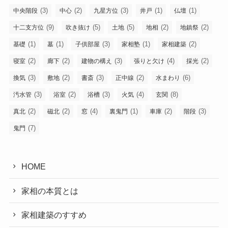
(3)
(2)
(3)
(1)
(1)
中央階段
中心
九星方位
井戸
仏壇
(9)
(5)
(5)
(2)
(2)
十二支方位
吹き抜け
土地
地相
地鎮祭
(1)
(1)
(3)
(1)
(2)
基礎
墓
子供部屋
家相塾
家相建築
(2)
(2)
(3)
(4)
(2)
寝室
廊下
建物の構え
張りと欠け
採光
(3)
(2)
(3)
(2)
(6)
換気
敷地
書斎
正中線
水まわり
(3)
(2)
(3)
(4)
(8)
汚水管
浴室
浴槽
火気
玄関
(2)
(2)
(4)
(1)
(2)
(3)
真北
磁北
窓
裏鬼門
車庫
階段
(7)
鬼門
HOME
家相の本質とは
家相建築のすすめ