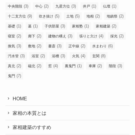
(3)
(2)
(3)
(1)
(1)
中央階段
中心
九星方位
井戸
仏壇
(9)
(5)
(5)
(2)
(2)
十二支方位
吹き抜け
土地
地相
地鎮祭
(1)
(1)
(3)
(1)
(2)
基礎
墓
子供部屋
家相塾
家相建築
(2)
(2)
(3)
(4)
(2)
寝室
廊下
建物の構え
張りと欠け
採光
(3)
(2)
(3)
(2)
(6)
換気
敷地
書斎
正中線
水まわり
(3)
(2)
(3)
(4)
(8)
汚水管
浴室
浴槽
火気
玄関
(2)
(2)
(4)
(1)
(2)
(3)
真北
磁北
窓
裏鬼門
車庫
階段
(7)
鬼門
HOME
家相の本質とは
家相建築のすすめ