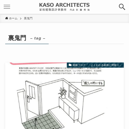
ホーム
裏鬼門
裏鬼門
– tag –
連載ブログ「「よくわかる家相と間取り」