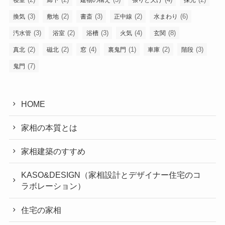
(3)
(2)
(3)
(2)
(6)
換気
敷地
書斎
正中線
水まわり
(3)
(2)
(3)
(4)
(8)
汚水管
浴室
浴槽
火気
玄関
(2)
(2)
(4)
(1)
(2)
(3)
真北
磁北
窓
裏鬼門
車庫
階段
(7)
鬼門
HOME
家相の本質とは
家相建築のすすめ
KASO&DESIGN（家相設計とデザイナー住宅のコ
ラボレーション）
住宅の家相