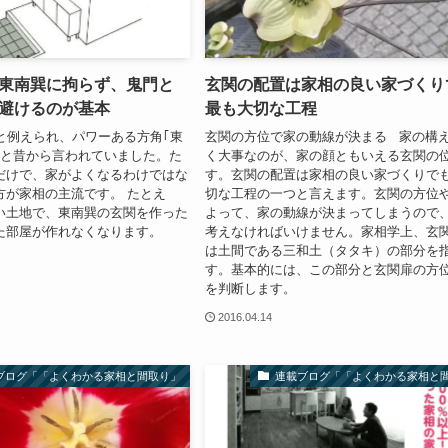
東南巽に拘らず、鬼門と
玄関の配置は家相の良い家づくり
避けるのが基本
最も大切な工程
｣と例えられ、パワーある方角｢東
玄関の方位で家の動線が決まる 家の構
良と昔から言われていました。た
く大事なのが、家の顔ともいえる玄関の
だけで、家がよくなるわけではな
す。玄関の配置は家相の良い家づくりで
方が家相の主流です。 たとえ
切な工程の一つと言えます。玄関の方位
い土地で、東南巽の玄関を作った
よって、家の動線が決まってしまうので
た部屋が作れなくなります。
考えなければいけません。家相学上、玄
は土間である三和土（タタキ）の部分を
す。基本的には、この部分と玄関扉の方
を判断します。
2016.04.14
ブログ「「よくわかる家相と間取り」
連載ブログ「「よくわかる家相と