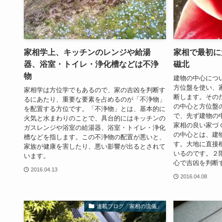
家相学上、キッチンのレンジや給湯
家相で最初に
器、浴室・トイレ・浄化槽などは不浄
磁北
物
建物の中心につ
方位盤を使い、
家相学は方位学でもあるので、家の吉凶を判断す
断します。その
るにあたり、重要な要素を占めるのが「不浄物」
の中心と方位盤
を配置する方位です。「不浄物」とは、基本的に
で、先ず建物の
火気と水まわりのことで、具台的にはキッチンの
家相の良い家づ
ガスレンジや浴室の給湯器、浴室・トイレ・浄化
の中心とは、建
槽などを指します。この不浄物の配置が悪いと、
す。大地に直接
家族が健康を害したり、悪い影響が出るとされて
いるのです。２
います。
心で吉凶を判断
2016.04.13
2016.04.08
連載ブログ「家相の流儀」