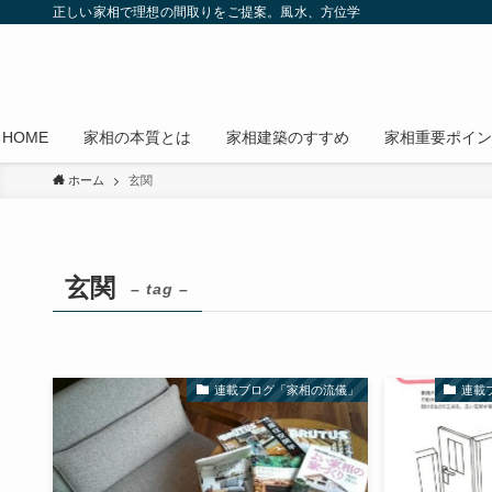
正しい家相で理想の間取りをご提案。風水、方位学
HOME
家相の本質とは
家相建築のすすめ
家相重要ポイン
ホーム
玄関
玄関
– tag –
連載ブログ「家相の流儀」
連載