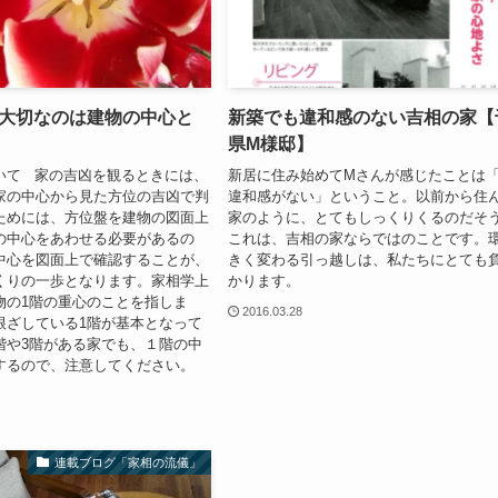
大切なのは建物の中心と
新築でも違和感のない吉相の家【
県M様邸】
いて 家の吉凶を観るときには、
新居に住み始めてМさんが感じたことは
家の中心から見た方位の吉凶で判
違和感がない」ということ。以前から住
ためには、方位盤を建物の図面上
家のように、とてもしっくりくるのだそ
の中心をあわせる必要があるの
これは、吉相の家ならではのことです。
中心を図面上で確認することが、
きく変わる引っ越しは、私たちにとても
くりの一歩となります。家相学上
かります。
物の1階の重心のことを指しま
2016.03.28
根ざしている1階が基本となって
階や3階がある家でも、１階の中
するので、注意してください。
連載ブログ「家相の流儀」