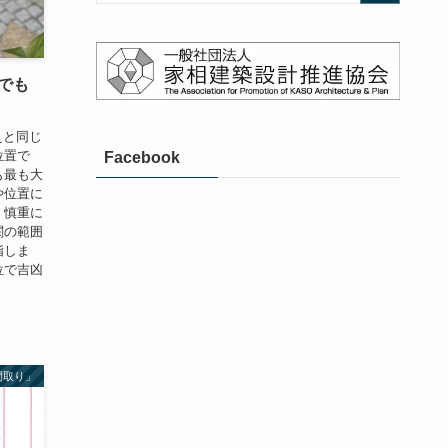
でも
えと同じ
位置で
Facebook
も最も大
や位置に
、慎重に
関の範囲
指しま
位で吉凶
間取り」