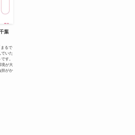
千葉
「まるで
んでいた
うです。
環境が大
負担がか