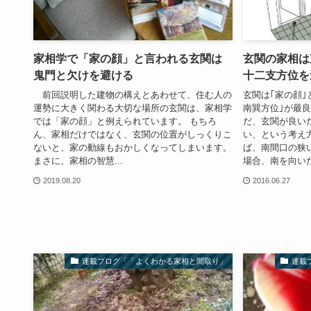
家相学で「家の顔」と言われる玄関は
玄関の家相は
鬼門と欠けを避ける
十二支方位を
前回説明した建物の構えとあわせて、住む人の
玄関は｢家の顔
運勢に大きく関わる大切な場所の玄関は、家相学
南巽方位｣が最
では「家の顔」と例えられています。 もちろ
だ、玄関が良い
ん、家相だけではなく、玄関の位置がしっくりこ
い、という考え
ないと、家の動線もおかしくなってしまいます。
ば、南間口の狭
まさに、家相の智慧...
場合、南を向い
2019.08.20
2016.06.27
連載ブログ「「よくわかる家相と間取り」
連載