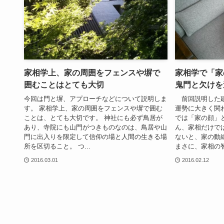
家相学上、家の周囲をフェンスや塀で
家相学で「家
囲むことはとても大切
鬼門と欠け
今回は門と塀、アプローチなどについて説明しま
前回説明した建
す。 家相学上、家の周囲をフェンスや塀で囲む
運勢に大きく関
ことは、とても大切です。 神社にも必ず鳥居が
では「家の顔」
あり、寺院にも山門がつきものなのは、鳥居や山
ん、家相だけで
門に出入りを限定して信仰の場と人間の生きる場
ないと、家の動
所を区切ること。 つ...
まさに、家相の智慧
2016.03.01
2016.02.12