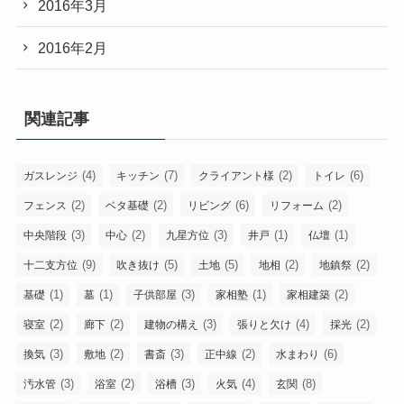
2016年3月
2016年2月
関連記事
(4)
(7)
(2)
(6)
ガスレンジ
キッチン
クライアント様
トイレ
(2)
(2)
(6)
(2)
フェンス
ベタ基礎
リビング
リフォーム
(3)
(2)
(3)
(1)
(1)
中央階段
中心
九星方位
井戸
仏壇
(9)
(5)
(5)
(2)
(2)
十二支方位
吹き抜け
土地
地相
地鎮祭
(1)
(1)
(3)
(1)
(2)
基礎
墓
子供部屋
家相塾
家相建築
(2)
(2)
(3)
(4)
(2)
寝室
廊下
建物の構え
張りと欠け
採光
(3)
(2)
(3)
(2)
(6)
換気
敷地
書斎
正中線
水まわり
(3)
(2)
(3)
(4)
(8)
汚水管
浴室
浴槽
火気
玄関