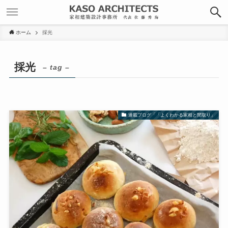
ホーム
採光
採光
– tag –
連載ブログ「「よくわかる家相と間取り」