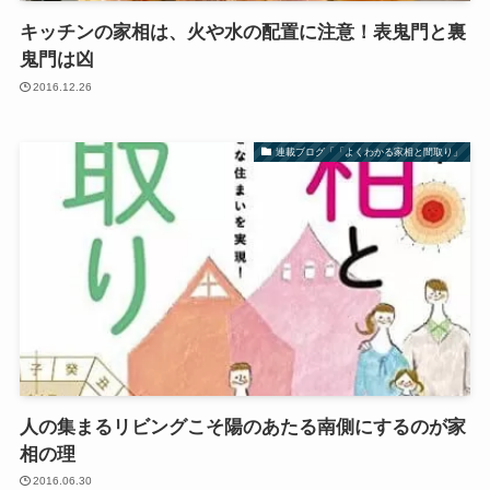
キッチンの家相は、火や水の配置に注意！表鬼門と裏
鬼門は凶
2016.12.26
連載ブログ「「よくわかる家相と間取り」
人の集まるリビングこそ陽のあたる南側にするのが家
相の理
2016.06.30