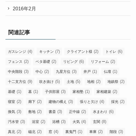
2016年2月
関連記事
(4)
(7)
(2)
(6)
ガスレンジ
キッチン
クライアント様
トイレ
(2)
(2)
(6)
(2)
フェンス
ベタ基礎
リビング
リフォーム
(3)
(2)
(3)
(1)
(1)
中央階段
中心
九星方位
井戸
仏壇
(9)
(5)
(5)
(2)
(2)
十二支方位
吹き抜け
土地
地相
地鎮祭
(1)
(1)
(3)
(1)
(2)
基礎
墓
子供部屋
家相塾
家相建築
(2)
(2)
(3)
(4)
(2)
寝室
廊下
建物の構え
張りと欠け
採光
(3)
(2)
(3)
(2)
(6)
換気
敷地
書斎
正中線
水まわり
(3)
(2)
(3)
(4)
(8)
汚水管
浴室
浴槽
火気
玄関
(2)
(2)
(4)
(1)
(2)
(3)
真北
磁北
窓
裏鬼門
車庫
階段