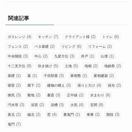
関連記事
(4)
(7)
(2)
(6)
ガスレンジ
キッチン
クライアント様
トイレ
(2)
(2)
(6)
(2)
フェンス
ベタ基礎
リビング
リフォーム
(3)
(2)
(3)
(1)
(1)
中央階段
中心
九星方位
井戸
仏壇
(9)
(5)
(5)
(2)
(2)
十二支方位
吹き抜け
土地
地相
地鎮祭
(1)
(1)
(3)
(1)
(2)
基礎
墓
子供部屋
家相塾
家相建築
(2)
(2)
(3)
(4)
(2)
寝室
廊下
建物の構え
張りと欠け
採光
(3)
(2)
(3)
(2)
(6)
換気
敷地
書斎
正中線
水まわり
(3)
(2)
(3)
(4)
(8)
汚水管
浴室
浴槽
火気
玄関
(2)
(2)
(4)
(1)
(2)
(3)
真北
磁北
窓
裏鬼門
車庫
階段
(7)
鬼門