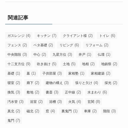
関連記事
(4)
(7)
(2)
(6)
ガスレンジ
キッチン
クライアント様
トイレ
(2)
(2)
(6)
(2)
フェンス
ベタ基礎
リビング
リフォーム
(3)
(2)
(3)
(1)
(1)
中央階段
中心
九星方位
井戸
仏壇
(9)
(5)
(5)
(2)
(2)
十二支方位
吹き抜け
土地
地相
地鎮祭
(1)
(1)
(3)
(1)
(2)
基礎
墓
子供部屋
家相塾
家相建築
(2)
(2)
(3)
(4)
(2)
寝室
廊下
建物の構え
張りと欠け
採光
(3)
(2)
(3)
(2)
(6)
換気
敷地
書斎
正中線
水まわり
(3)
(2)
(3)
(4)
(8)
汚水管
浴室
浴槽
火気
玄関
(2)
(2)
(4)
(1)
(2)
(3)
真北
磁北
窓
裏鬼門
車庫
階段
(7)
鬼門