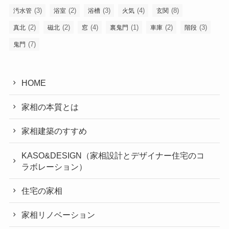
(3)
(2)
(3)
(4)
(8)
汚水管
浴室
浴槽
火気
玄関
(2)
(2)
(4)
(1)
(2)
(3)
真北
磁北
窓
裏鬼門
車庫
階段
(7)
鬼門
HOME
家相の本質とは
家相建築のすすめ
KASO&DESIGN（家相設計とデザイナー住宅のコ
ラボレーション）
住宅の家相
家相リノベーション