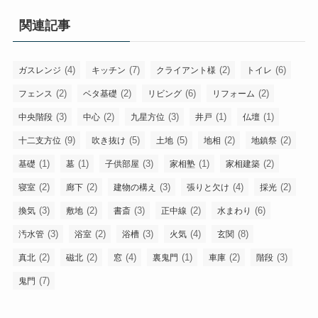
関連記事
(4)
(7)
(2)
(6)
ガスレンジ
キッチン
クライアント様
トイレ
(2)
(2)
(6)
(2)
フェンス
ベタ基礎
リビング
リフォーム
(3)
(2)
(3)
(1)
(1)
中央階段
中心
九星方位
井戸
仏壇
(9)
(5)
(5)
(2)
(2)
十二支方位
吹き抜け
土地
地相
地鎮祭
(1)
(1)
(3)
(1)
(2)
基礎
墓
子供部屋
家相塾
家相建築
(2)
(2)
(3)
(4)
(2)
寝室
廊下
建物の構え
張りと欠け
採光
(3)
(2)
(3)
(2)
(6)
換気
敷地
書斎
正中線
水まわり
(3)
(2)
(3)
(4)
(8)
汚水管
浴室
浴槽
火気
玄関
(2)
(2)
(4)
(1)
(2)
(3)
真北
磁北
窓
裏鬼門
車庫
階段
(7)
鬼門