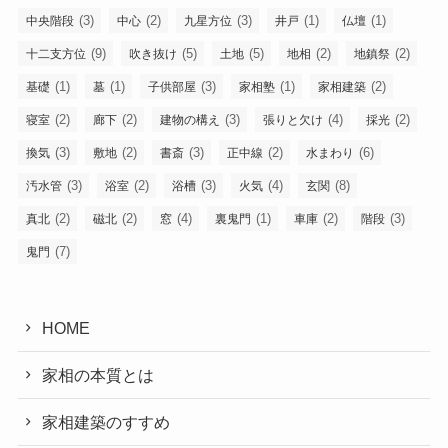
(3)
(2)
(3)
(1)
(1)
中央階段
中心
九星方位
井戸
仏壇
(9)
(5)
(5)
(2)
(2)
十二支方位
吹き抜け
土地
地相
地鎮祭
(1)
(1)
(3)
(1)
(2)
基礎
墓
子供部屋
家相塾
家相建築
(2)
(2)
(3)
(4)
(2)
寝室
廊下
建物の構え
張りと欠け
採光
(3)
(2)
(3)
(2)
(6)
換気
敷地
書斎
正中線
水まわり
(3)
(2)
(3)
(4)
(8)
汚水管
浴室
浴槽
火気
玄関
(2)
(2)
(4)
(1)
(2)
(3)
真北
磁北
窓
裏鬼門
車庫
階段
(7)
鬼門
HOME
家相の本質とは
家相建築のすすめ