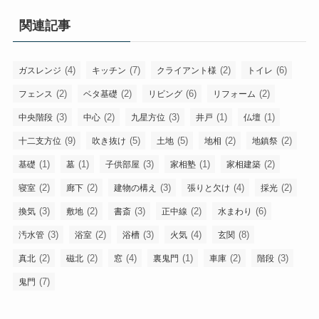
関連記事
(4)
(7)
(2)
(6)
ガスレンジ
キッチン
クライアント様
トイレ
(2)
(2)
(6)
(2)
フェンス
ベタ基礎
リビング
リフォーム
(3)
(2)
(3)
(1)
(1)
中央階段
中心
九星方位
井戸
仏壇
(9)
(5)
(5)
(2)
(2)
十二支方位
吹き抜け
土地
地相
地鎮祭
(1)
(1)
(3)
(1)
(2)
基礎
墓
子供部屋
家相塾
家相建築
(2)
(2)
(3)
(4)
(2)
寝室
廊下
建物の構え
張りと欠け
採光
(3)
(2)
(3)
(2)
(6)
換気
敷地
書斎
正中線
水まわり
(3)
(2)
(3)
(4)
(8)
汚水管
浴室
浴槽
火気
玄関
(2)
(2)
(4)
(1)
(2)
(3)
真北
磁北
窓
裏鬼門
車庫
階段
(7)
鬼門