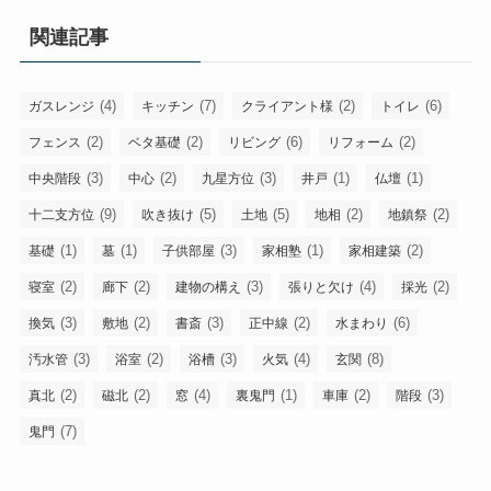
関連記事
(4)
(7)
(2)
(6)
ガスレンジ
キッチン
クライアント様
トイレ
(2)
(2)
(6)
(2)
フェンス
ベタ基礎
リビング
リフォーム
(3)
(2)
(3)
(1)
(1)
中央階段
中心
九星方位
井戸
仏壇
(9)
(5)
(5)
(2)
(2)
十二支方位
吹き抜け
土地
地相
地鎮祭
(1)
(1)
(3)
(1)
(2)
基礎
墓
子供部屋
家相塾
家相建築
(2)
(2)
(3)
(4)
(2)
寝室
廊下
建物の構え
張りと欠け
採光
(3)
(2)
(3)
(2)
(6)
換気
敷地
書斎
正中線
水まわり
(3)
(2)
(3)
(4)
(8)
汚水管
浴室
浴槽
火気
玄関
(2)
(2)
(4)
(1)
(2)
(3)
真北
磁北
窓
裏鬼門
車庫
階段
(7)
鬼門