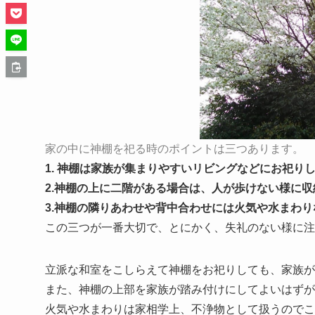
家の中に神棚を祀る時のポイントは三つあります。
1. 神棚は家族が集まりやすいリビングなどにお祀
2.神棚の上に二階がある場合は、人が歩けない様に
3.神棚の隣りあわせや背中合わせには火気や水まわ
この三つが一番大切で、とにかく、失礼のない様に注
立派な和室をこしらえて神棚をお祀りしても、家族が
また、神棚の上部を家族が踏み付けにしてよいはずが
火気や水まわりは家相学上、不浄物として扱うのでこ