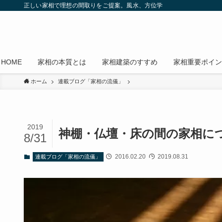
正しい家相で理想の間取りをご提案。風水、方位学
HOME
家相の本質とは
家相建築のすすめ
家相重要ポイン
ホーム
連載ブログ「家相の流儀」
2019
神棚・仏壇・床の間の家相に
8/31
2016.02.20
2019.08.31
連載ブログ「家相の流儀」