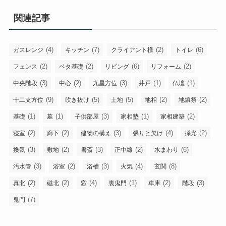
関連記事
(4)
(7)
(2)
(6)
ガスレンジ
キッチン
クライアント様
トイレ
(2)
(2)
(6)
(2)
フェンス
ベタ基礎
リビング
リフォーム
(3)
(2)
(3)
(1)
(1)
中央階段
中心
九星方位
井戸
仏壇
(9)
(5)
(5)
(2)
(2)
十二支方位
吹き抜け
土地
地相
地鎮祭
(1)
(1)
(3)
(1)
(2)
基礎
墓
子供部屋
家相塾
家相建築
(2)
(2)
(3)
(4)
(2)
寝室
廊下
建物の構え
張りと欠け
採光
(3)
(2)
(3)
(2)
(6)
換気
敷地
書斎
正中線
水まわり
(3)
(2)
(3)
(4)
(8)
汚水管
浴室
浴槽
火気
玄関
(2)
(2)
(4)
(1)
(2)
(3)
真北
磁北
窓
裏鬼門
車庫
階段
(7)
鬼門