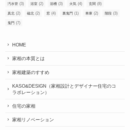
(3)
(2)
(3)
(4)
(8)
汚水管
浴室
浴槽
火気
玄関
(2)
(2)
(4)
(1)
(2)
(3)
真北
磁北
窓
裏鬼門
車庫
階段
(7)
鬼門
HOME
家相の本質とは
家相建築のすすめ
KASO&DESIGN（家相設計とデザイナー住宅のコ
ラボレーション）
住宅の家相
家相リノベーション