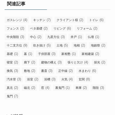
関連記事
(4)
(7)
(2)
(6)
ガスレンジ
キッチン
クライアント様
トイレ
(2)
(2)
(6)
(2)
フェンス
ベタ基礎
リビング
リフォーム
(3)
(2)
(3)
(1)
(1)
中央階段
中心
九星方位
井戸
仏壇
(9)
(5)
(5)
(2)
(2)
十二支方位
吹き抜け
土地
地相
地鎮祭
(1)
(1)
(3)
(1)
(2)
基礎
墓
子供部屋
家相塾
家相建築
(2)
(2)
(3)
(4)
(2)
寝室
廊下
建物の構え
張りと欠け
採光
(3)
(2)
(3)
(2)
(6)
換気
敷地
書斎
正中線
水まわり
(3)
(2)
(3)
(4)
(8)
汚水管
浴室
浴槽
火気
玄関
(2)
(2)
(4)
(1)
(2)
(3)
真北
磁北
窓
裏鬼門
車庫
階段
(7)
鬼門