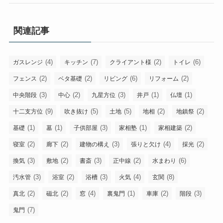
関連記事
(4)
(7)
(2)
(6)
ガスレンジ
キッチン
クライアント様
トイレ
(2)
(2)
(6)
(2)
フェンス
ベタ基礎
リビング
リフォーム
(3)
(2)
(3)
(1)
(1)
中央階段
中心
九星方位
井戸
仏壇
(9)
(5)
(5)
(2)
(2)
十二支方位
吹き抜け
土地
地相
地鎮祭
(1)
(1)
(3)
(1)
(2)
基礎
墓
子供部屋
家相塾
家相建築
(2)
(2)
(3)
(4)
(2)
寝室
廊下
建物の構え
張りと欠け
採光
(3)
(2)
(3)
(2)
(6)
換気
敷地
書斎
正中線
水まわり
(3)
(2)
(3)
(4)
(8)
汚水管
浴室
浴槽
火気
玄関
(2)
(2)
(4)
(1)
(2)
(3)
真北
磁北
窓
裏鬼門
車庫
階段
(7)
鬼門