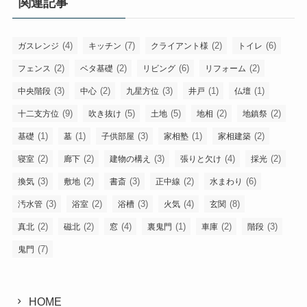
関連記事
(4)
(7)
(2)
(6)
ガスレンジ
キッチン
クライアント様
トイレ
(2)
(2)
(6)
(2)
フェンス
ベタ基礎
リビング
リフォーム
(3)
(2)
(3)
(1)
(1)
中央階段
中心
九星方位
井戸
仏壇
(9)
(5)
(5)
(2)
(2)
十二支方位
吹き抜け
土地
地相
地鎮祭
(1)
(1)
(3)
(1)
(2)
基礎
墓
子供部屋
家相塾
家相建築
(2)
(2)
(3)
(4)
(2)
寝室
廊下
建物の構え
張りと欠け
採光
(3)
(2)
(3)
(2)
(6)
換気
敷地
書斎
正中線
水まわり
(3)
(2)
(3)
(4)
(8)
汚水管
浴室
浴槽
火気
玄関
(2)
(2)
(4)
(1)
(2)
(3)
真北
磁北
窓
裏鬼門
車庫
階段
(7)
鬼門
HOME