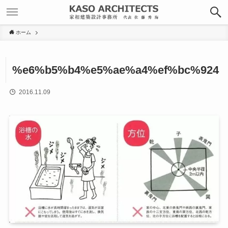
ホーム
%e6%b5%b4%e5%ae%a4%ef%bc%924
2016.11.09