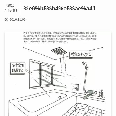
2016
%e6%b5%b4%e5%ae%a41
11/09
2016.11.09