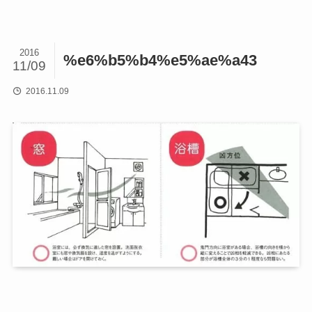
2016
%e6%b5%b4%e5%ae%a43
11/09
2016.11.09