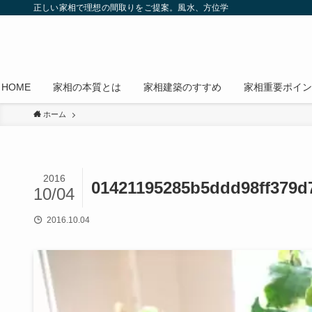
正しい家相で理想の間取りをご提案。風水、方位学
HOME
家相の本質とは
家相建築のすすめ
家相重要ポイン
ホーム
2016
01421195285b5ddd98ff379d
10/04
2016.10.04