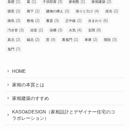
(1)
(1)
(3)
(1)
(2)
基礎
墓
子供部屋
家相塾
家相建築
(2)
(2)
(3)
(4)
(2)
寝室
廊下
建物の構え
張りと欠け
採光
(3)
(2)
(3)
(2)
(6)
換気
敷地
書斎
正中線
水まわり
(3)
(2)
(3)
(4)
(8)
汚水管
浴室
浴槽
火気
玄関
(2)
(2)
(4)
(1)
(2)
(3)
真北
磁北
窓
裏鬼門
車庫
階段
(7)
鬼門
HOME
家相の本質とは
家相建築のすすめ
KASO&DESIGN（家相設計とデザイナー住宅のコ
ラボレーション）