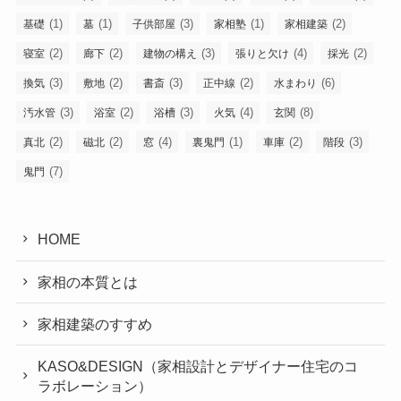
(1)
(1)
(3)
(1)
(2)
基礎
墓
子供部屋
家相塾
家相建築
(2)
(2)
(3)
(4)
(2)
寝室
廊下
建物の構え
張りと欠け
採光
(3)
(2)
(3)
(2)
(6)
換気
敷地
書斎
正中線
水まわり
(3)
(2)
(3)
(4)
(8)
汚水管
浴室
浴槽
火気
玄関
(2)
(2)
(4)
(1)
(2)
(3)
真北
磁北
窓
裏鬼門
車庫
階段
(7)
鬼門
HOME
家相の本質とは
家相建築のすすめ
KASO&DESIGN（家相設計とデザイナー住宅のコ
ラボレーション）