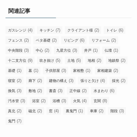
関連記事
(4)
(7)
(2)
(6)
ガスレンジ
キッチン
クライアント様
トイレ
(2)
(2)
(6)
(2)
フェンス
ベタ基礎
リビング
リフォーム
(3)
(2)
(3)
(1)
(1)
中央階段
中心
九星方位
井戸
仏壇
(9)
(5)
(5)
(2)
(2)
十二支方位
吹き抜け
土地
地相
地鎮祭
(1)
(1)
(3)
(1)
(2)
基礎
墓
子供部屋
家相塾
家相建築
(2)
(2)
(3)
(4)
(2)
寝室
廊下
建物の構え
張りと欠け
採光
(3)
(2)
(3)
(2)
(6)
換気
敷地
書斎
正中線
水まわり
(3)
(2)
(3)
(4)
(8)
汚水管
浴室
浴槽
火気
玄関
(2)
(2)
(4)
(1)
(2)
(3)
真北
磁北
窓
裏鬼門
車庫
階段
(7)
鬼門