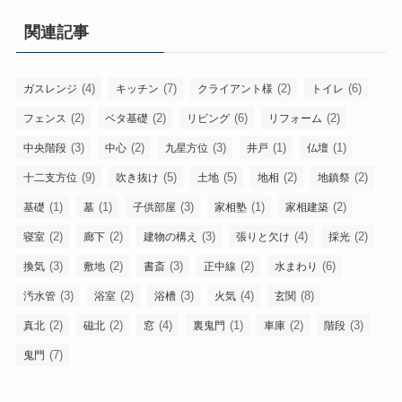
関連記事
(4)
(7)
(2)
(6)
ガスレンジ
キッチン
クライアント様
トイレ
(2)
(2)
(6)
(2)
フェンス
ベタ基礎
リビング
リフォーム
(3)
(2)
(3)
(1)
(1)
中央階段
中心
九星方位
井戸
仏壇
(9)
(5)
(5)
(2)
(2)
十二支方位
吹き抜け
土地
地相
地鎮祭
(1)
(1)
(3)
(1)
(2)
基礎
墓
子供部屋
家相塾
家相建築
(2)
(2)
(3)
(4)
(2)
寝室
廊下
建物の構え
張りと欠け
採光
(3)
(2)
(3)
(2)
(6)
換気
敷地
書斎
正中線
水まわり
(3)
(2)
(3)
(4)
(8)
汚水管
浴室
浴槽
火気
玄関
(2)
(2)
(4)
(1)
(2)
(3)
真北
磁北
窓
裏鬼門
車庫
階段
(7)
鬼門