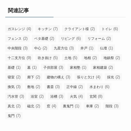
関連記事
(4)
(7)
(2)
(6)
ガスレンジ
キッチン
クライアント様
トイレ
(2)
(2)
(6)
(2)
フェンス
ベタ基礎
リビング
リフォーム
(3)
(2)
(3)
(1)
(1)
中央階段
中心
九星方位
井戸
仏壇
(9)
(5)
(5)
(2)
(2)
十二支方位
吹き抜け
土地
地相
地鎮祭
(1)
(1)
(3)
(1)
(2)
基礎
墓
子供部屋
家相塾
家相建築
(2)
(2)
(3)
(4)
(2)
寝室
廊下
建物の構え
張りと欠け
採光
(3)
(2)
(3)
(2)
(6)
換気
敷地
書斎
正中線
水まわり
(3)
(2)
(3)
(4)
(8)
汚水管
浴室
浴槽
火気
玄関
(2)
(2)
(4)
(1)
(2)
(3)
真北
磁北
窓
裏鬼門
車庫
階段
(7)
鬼門