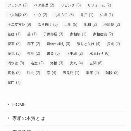
(2)
(2)
(6)
(2)
フェンス
ベタ基礎
リビング
リフォーム
(3)
(2)
(3)
(1)
(1)
中央階段
中心
九星方位
井戸
仏壇
(9)
(5)
(5)
(2)
(2)
十二支方位
吹き抜け
土地
地相
地鎮祭
(1)
(1)
(3)
(1)
(2)
基礎
墓
子供部屋
家相塾
家相建築
(2)
(2)
(3)
(4)
(2)
寝室
廊下
建物の構え
張りと欠け
採光
(3)
(2)
(3)
(2)
(6)
換気
敷地
書斎
正中線
水まわり
(3)
(2)
(3)
(4)
(8)
汚水管
浴室
浴槽
火気
玄関
(2)
(2)
(4)
(1)
(2)
(3)
真北
磁北
窓
裏鬼門
車庫
階段
(7)
鬼門
HOME
家相の本質とは