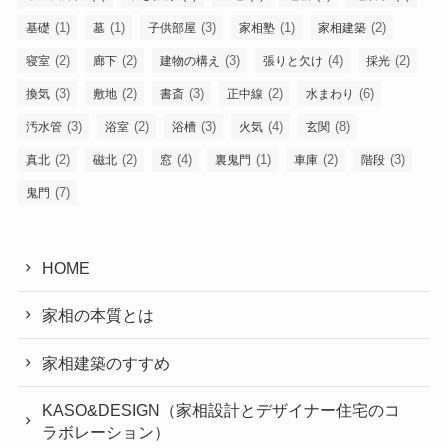
(1)
(1)
(3)
(1)
(2)
基礎
墓
子供部屋
家相塾
家相建築
(2)
(2)
(3)
(4)
(2)
寝室
廊下
建物の構え
張りと欠け
採光
(3)
(2)
(3)
(2)
(6)
換気
敷地
書斎
正中線
水まわり
(3)
(2)
(3)
(4)
(8)
汚水管
浴室
浴槽
火気
玄関
(2)
(2)
(4)
(1)
(2)
(3)
真北
磁北
窓
裏鬼門
車庫
階段
(7)
鬼門
HOME
家相の本質とは
家相建築のすすめ
KASO&DESIGN（家相設計とデザイナー住宅のコ
ラボレーション）