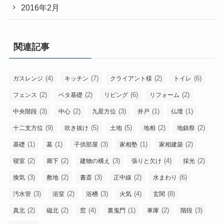
2016年2月
関連記事
(4)
(7)
(2)
(6)
ガスレンジ
キッチン
クライアント様
トイレ
(2)
(2)
(6)
(2)
フェンス
ベタ基礎
リビング
リフォーム
(3)
(2)
(3)
(1)
(1)
中央階段
中心
九星方位
井戸
仏壇
(9)
(5)
(5)
(2)
(2)
十二支方位
吹き抜け
土地
地相
地鎮祭
(1)
(1)
(3)
(1)
(2)
基礎
墓
子供部屋
家相塾
家相建築
(2)
(2)
(3)
(4)
(2)
寝室
廊下
建物の構え
張りと欠け
採光
(3)
(2)
(3)
(2)
(6)
換気
敷地
書斎
正中線
水まわり
(3)
(2)
(3)
(4)
(8)
汚水管
浴室
浴槽
火気
玄関
(2)
(2)
(4)
(1)
(2)
(3)
真北
磁北
窓
裏鬼門
車庫
階段