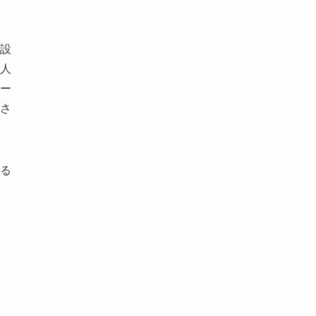
設
人
ー
さ
る