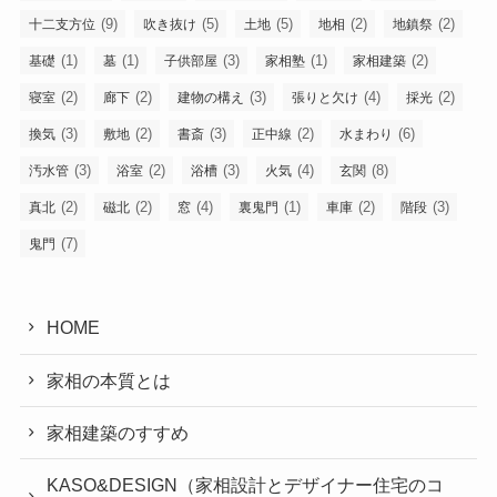
(9)
(5)
(5)
(2)
(2)
十二支方位
吹き抜け
土地
地相
地鎮祭
(1)
(1)
(3)
(1)
(2)
基礎
墓
子供部屋
家相塾
家相建築
(2)
(2)
(3)
(4)
(2)
寝室
廊下
建物の構え
張りと欠け
採光
(3)
(2)
(3)
(2)
(6)
換気
敷地
書斎
正中線
水まわり
(3)
(2)
(3)
(4)
(8)
汚水管
浴室
浴槽
火気
玄関
(2)
(2)
(4)
(1)
(2)
(3)
真北
磁北
窓
裏鬼門
車庫
階段
(7)
鬼門
HOME
家相の本質とは
家相建築のすすめ
KASO&DESIGN（家相設計とデザイナー住宅のコ