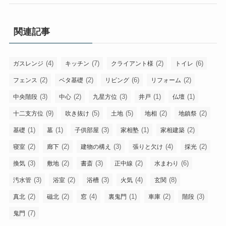
関連記事
(4)
(7)
(2)
(6)
ガスレンジ
キッチン
クライアント様
トイレ
(2)
(2)
(6)
(2)
フェンス
ベタ基礎
リビング
リフォーム
(3)
(2)
(3)
(1)
(1)
中央階段
中心
九星方位
井戸
仏壇
(9)
(5)
(5)
(2)
(2)
十二支方位
吹き抜け
土地
地相
地鎮祭
(1)
(1)
(3)
(1)
(2)
基礎
墓
子供部屋
家相塾
家相建築
(2)
(2)
(3)
(4)
(2)
寝室
廊下
建物の構え
張りと欠け
採光
(3)
(2)
(3)
(2)
(6)
換気
敷地
書斎
正中線
水まわり
(3)
(2)
(3)
(4)
(8)
汚水管
浴室
浴槽
火気
玄関
(2)
(2)
(4)
(1)
(2)
(3)
真北
磁北
窓
裏鬼門
車庫
階段
(7)
鬼門