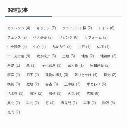
関連記事
(4)
(7)
(2)
(6)
ガスレンジ
キッチン
クライアント様
トイレ
(2)
(2)
(6)
(2)
フェンス
ベタ基礎
リビング
リフォーム
(3)
(2)
(3)
(1)
(1)
中央階段
中心
九星方位
井戸
仏壇
(9)
(5)
(5)
(2)
(2)
十二支方位
吹き抜け
土地
地相
地鎮祭
(1)
(1)
(3)
(1)
(2)
基礎
墓
子供部屋
家相塾
家相建築
(2)
(2)
(3)
(4)
(2)
寝室
廊下
建物の構え
張りと欠け
採光
(3)
(2)
(3)
(2)
(6)
換気
敷地
書斎
正中線
水まわり
(3)
(2)
(3)
(4)
(8)
汚水管
浴室
浴槽
火気
玄関
(2)
(2)
(4)
(1)
(2)
(3)
真北
磁北
窓
裏鬼門
車庫
階段
(7)
鬼門