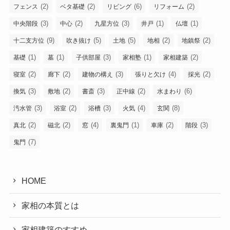
(2)
(2)
(6)
(2)
フェンス
ベタ基礎
リビング
リフォーム
(3)
(2)
(3)
(1)
(1)
中央階段
中心
九星方位
井戸
仏壇
(9)
(5)
(5)
(2)
(2)
十二支方位
吹き抜け
土地
地相
地鎮祭
(1)
(1)
(3)
(1)
(2)
基礎
墓
子供部屋
家相塾
家相建築
(2)
(2)
(3)
(4)
(2)
寝室
廊下
建物の構え
張りと欠け
採光
(3)
(2)
(3)
(2)
(6)
換気
敷地
書斎
正中線
水まわり
(3)
(2)
(3)
(4)
(8)
汚水管
浴室
浴槽
火気
玄関
(2)
(2)
(4)
(1)
(2)
(3)
真北
磁北
窓
裏鬼門
車庫
階段
(7)
鬼門
HOME
家相の本質とは
家相建築のすすめ