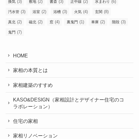
(3)
(2)
(3)
(2)
(6)
換気
敷地
書斎
正中線
水まわり
(3)
(2)
(3)
(4)
(8)
汚水管
浴室
浴槽
火気
玄関
(2)
(2)
(4)
(1)
(2)
(3)
真北
磁北
窓
裏鬼門
車庫
階段
(7)
鬼門
HOME
家相の本質とは
家相建築のすすめ
KASO&DESIGN（家相設計とデザイナー住宅のコ
ラボレーション）
住宅の家相
家相リノベーション