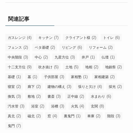
関連記事
(4)
(7)
(2)
(6)
ガスレンジ
キッチン
クライアント様
トイレ
(2)
(2)
(6)
(2)
フェンス
ベタ基礎
リビング
リフォーム
(3)
(2)
(3)
(1)
(1)
中央階段
中心
九星方位
井戸
仏壇
(9)
(5)
(5)
(2)
(2)
十二支方位
吹き抜け
土地
地相
地鎮祭
(1)
(1)
(3)
(1)
(2)
基礎
墓
子供部屋
家相塾
家相建築
(2)
(2)
(3)
(4)
(2)
寝室
廊下
建物の構え
張りと欠け
採光
(3)
(2)
(3)
(2)
(6)
換気
敷地
書斎
正中線
水まわり
(3)
(2)
(3)
(4)
(8)
汚水管
浴室
浴槽
火気
玄関
(2)
(2)
(4)
(1)
(2)
(3)
真北
磁北
窓
裏鬼門
車庫
階段
(7)
鬼門