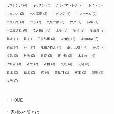
(4)
(7)
(2)
(6)
ガスレンジ
キッチン
クライアント様
トイレ
(2)
(2)
(6)
(2)
フェンス
ベタ基礎
リビング
リフォーム
(3)
(2)
(3)
(1)
(1)
中央階段
中心
九星方位
井戸
仏壇
(9)
(5)
(5)
(2)
(2)
十二支方位
吹き抜け
土地
地相
地鎮祭
(1)
(1)
(3)
(1)
(2)
基礎
墓
子供部屋
家相塾
家相建築
(2)
(2)
(3)
(4)
(2)
寝室
廊下
建物の構え
張りと欠け
採光
(3)
(2)
(3)
(2)
(6)
換気
敷地
書斎
正中線
水まわり
(3)
(2)
(3)
(4)
(8)
汚水管
浴室
浴槽
火気
玄関
(2)
(2)
(4)
(1)
(2)
(3)
真北
磁北
窓
裏鬼門
車庫
階段
(7)
鬼門
HOME
家相の本質とは