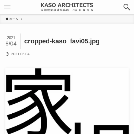
ホーム
2021
cropped-kaso_favi05.jpg
6/04
2021.06.04