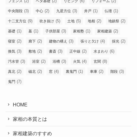
(2)
(2)
(6)
(2)
フェンス
ベタ基礎
リビング
リフォーム
(3)
(2)
(3)
(1)
(1)
中央階段
中心
九星方位
井戸
仏壇
(9)
(5)
(5)
(2)
(2)
十二支方位
吹き抜け
土地
地相
地鎮祭
(1)
(1)
(3)
(1)
(2)
基礎
墓
子供部屋
家相塾
家相建築
(2)
(2)
(3)
(4)
(2)
寝室
廊下
建物の構え
張りと欠け
採光
(3)
(2)
(3)
(2)
(6)
換気
敷地
書斎
正中線
水まわり
(3)
(2)
(3)
(4)
(8)
汚水管
浴室
浴槽
火気
玄関
(2)
(2)
(4)
(1)
(2)
(3)
真北
磁北
窓
裏鬼門
車庫
階段
(7)
鬼門
HOME
家相の本質とは
家相建築のすすめ