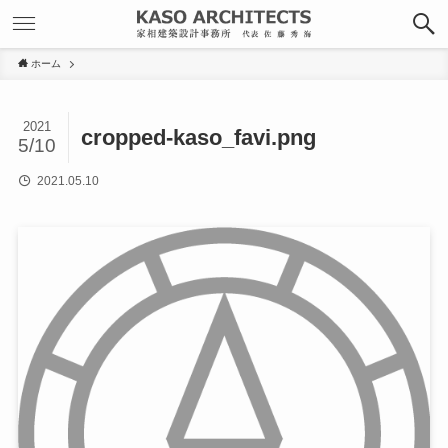
ホーム
2021
cropped-kaso_favi.png
5/10
2021.05.10