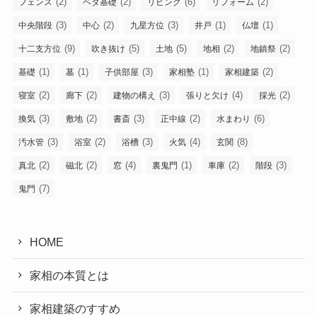
(2)
(2)
(6)
(2)
フェンス
ベタ基礎
リビング
リフォーム
(3)
(2)
(3)
(1)
(1)
中央階段
中心
九星方位
井戸
仏壇
(9)
(5)
(5)
(2)
(2)
十二支方位
吹き抜け
土地
地相
地鎮祭
(1)
(1)
(3)
(1)
(2)
基礎
墓
子供部屋
家相塾
家相建築
(2)
(2)
(3)
(4)
(2)
寝室
廊下
建物の構え
張りと欠け
採光
(3)
(2)
(3)
(2)
(6)
換気
敷地
書斎
正中線
水まわり
(3)
(2)
(3)
(4)
(8)
汚水管
浴室
浴槽
火気
玄関
(2)
(2)
(4)
(1)
(2)
(3)
真北
磁北
窓
裏鬼門
車庫
階段
(7)
鬼門
HOME
家相の本質とは
家相建築のすすめ