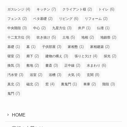
(4)
(7)
(2)
(6)
ガスレンジ
キッチン
クライアント様
トイレ
(2)
(2)
(6)
(2)
フェンス
ベタ基礎
リビング
リフォーム
(3)
(2)
(3)
(1)
(1)
中央階段
中心
九星方位
井戸
仏壇
(9)
(5)
(5)
(2)
(2)
十二支方位
吹き抜け
土地
地相
地鎮祭
(1)
(1)
(3)
(1)
(2)
基礎
墓
子供部屋
家相塾
家相建築
(2)
(2)
(3)
(4)
(2)
寝室
廊下
建物の構え
張りと欠け
採光
(3)
(2)
(3)
(2)
(6)
換気
敷地
書斎
正中線
水まわり
(3)
(2)
(3)
(4)
(8)
汚水管
浴室
浴槽
火気
玄関
(2)
(2)
(4)
(1)
(2)
(3)
真北
磁北
窓
裏鬼門
車庫
階段
(7)
鬼門
HOME