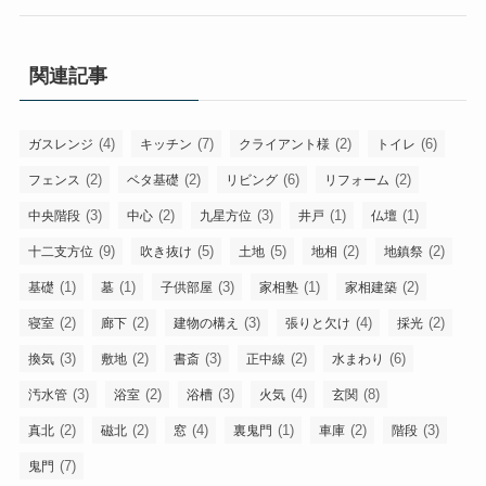
関連記事
(4)
(7)
(2)
(6)
ガスレンジ
キッチン
クライアント様
トイレ
(2)
(2)
(6)
(2)
フェンス
ベタ基礎
リビング
リフォーム
(3)
(2)
(3)
(1)
(1)
中央階段
中心
九星方位
井戸
仏壇
(9)
(5)
(5)
(2)
(2)
十二支方位
吹き抜け
土地
地相
地鎮祭
(1)
(1)
(3)
(1)
(2)
基礎
墓
子供部屋
家相塾
家相建築
(2)
(2)
(3)
(4)
(2)
寝室
廊下
建物の構え
張りと欠け
採光
(3)
(2)
(3)
(2)
(6)
換気
敷地
書斎
正中線
水まわり
(3)
(2)
(3)
(4)
(8)
汚水管
浴室
浴槽
火気
玄関
(2)
(2)
(4)
(1)
(2)
(3)
真北
磁北
窓
裏鬼門
車庫
階段
(7)
鬼門