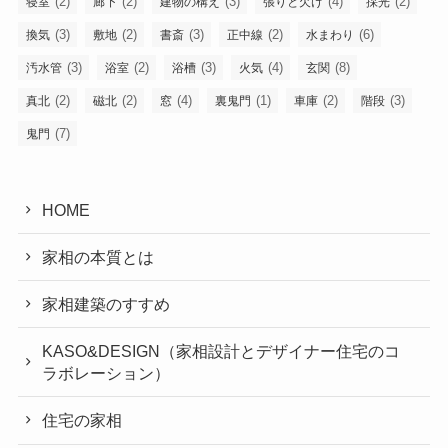
(2)
(2)
(3)
(4)
(2)
寝室
廊下
建物の構え
張りと欠け
採光
(3)
(2)
(3)
(2)
(6)
換気
敷地
書斎
正中線
水まわり
(3)
(2)
(3)
(4)
(8)
汚水管
浴室
浴槽
火気
玄関
(2)
(2)
(4)
(1)
(2)
(3)
真北
磁北
窓
裏鬼門
車庫
階段
(7)
鬼門
HOME
家相の本質とは
家相建築のすすめ
KASO&DESIGN（家相設計とデザイナー住宅のコ
ラボレーション）
住宅の家相