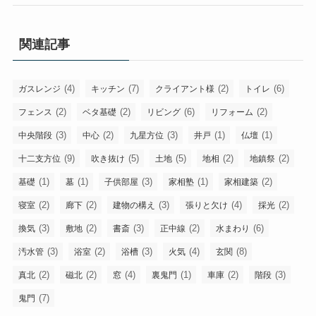
関連記事
(4)
(7)
(2)
(6)
ガスレンジ
キッチン
クライアント様
トイレ
(2)
(2)
(6)
(2)
フェンス
ベタ基礎
リビング
リフォーム
(3)
(2)
(3)
(1)
(1)
中央階段
中心
九星方位
井戸
仏壇
(9)
(5)
(5)
(2)
(2)
十二支方位
吹き抜け
土地
地相
地鎮祭
(1)
(1)
(3)
(1)
(2)
基礎
墓
子供部屋
家相塾
家相建築
(2)
(2)
(3)
(4)
(2)
寝室
廊下
建物の構え
張りと欠け
採光
(3)
(2)
(3)
(2)
(6)
換気
敷地
書斎
正中線
水まわり
(3)
(2)
(3)
(4)
(8)
汚水管
浴室
浴槽
火気
玄関
(2)
(2)
(4)
(1)
(2)
(3)
真北
磁北
窓
裏鬼門
車庫
階段
(7)
鬼門