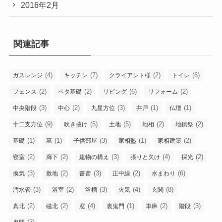
2016年2月
関連記事
(4)
(7)
(2)
(6)
ガスレンジ
キッチン
クライアント様
トイレ
(2)
(2)
(6)
(2)
フェンス
ベタ基礎
リビング
リフォーム
(3)
(2)
(3)
(1)
(1)
中央階段
中心
九星方位
井戸
仏壇
(9)
(5)
(5)
(2)
(2)
十二支方位
吹き抜け
土地
地相
地鎮祭
(1)
(1)
(3)
(1)
(2)
基礎
墓
子供部屋
家相塾
家相建築
(2)
(2)
(3)
(4)
(2)
寝室
廊下
建物の構え
張りと欠け
採光
(3)
(2)
(3)
(2)
(6)
換気
敷地
書斎
正中線
水まわり
(3)
(2)
(3)
(4)
(8)
汚水管
浴室
浴槽
火気
玄関
(2)
(2)
(4)
(1)
(2)
(3)
真北
磁北
窓
裏鬼門
車庫
階段